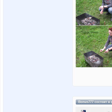
Bonus777 состоит в