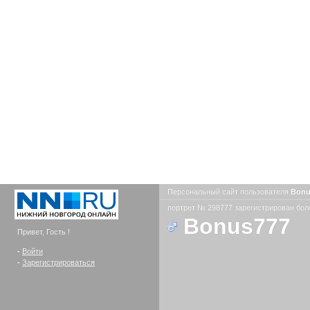
Персональный сайт пользователя
Bonu
портрет № 298777 зарегистрирован боле
Bonus777
Привет, Гость !
-
Войти
-
Зарегистрироваться