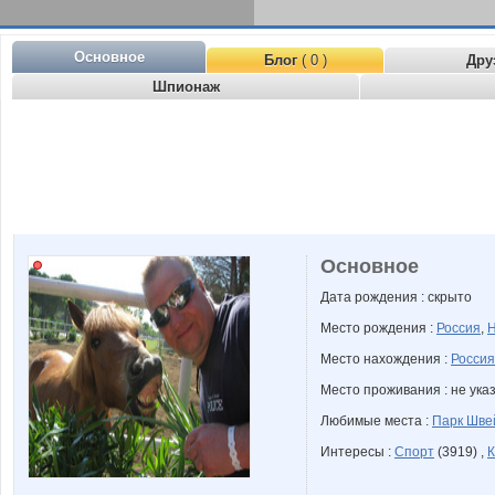
Основное
Блог
( 0 )
Дру
Шпионаж
Основное
Дата рождения : скрыто
Место рождения :
Россия
,
Н
Место нахождения :
Россия
Место проживания : не ука
Любимые места :
Парк Шве
Интересы :
Спорт
(3919) ,
К