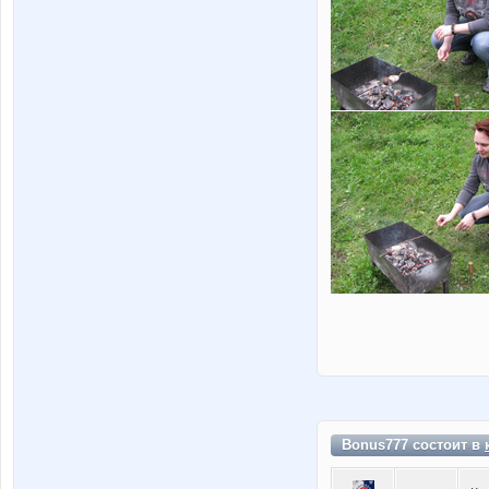
Bonus777 состоит в