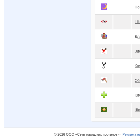
Но
Li
Дл
Зд
Кл
Об
Кл
Ша
© 2026 ООО «Сеть городских порталов» ·
Реклама н