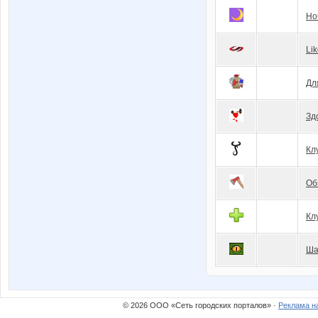
Но
Li
Дл
Зд
Кл
Об
Кл
Ша
© 2026 ООО «Сеть городских порталов» ·
Реклама н