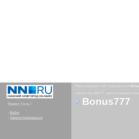
Персональный сайт пользователя
Bonu
портрет № 298777 зарегистрирован боле
Bonus777
Привет, Гость !
-
Войти
-
Зарегистрироваться