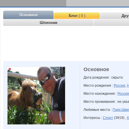
Основное
Блог
( 0 )
Дру
Шпионаж
Основное
Дата рождения : скрыто
Место рождения :
Россия
,
Н
Место нахождения :
Россия
Место проживания : не ука
Любимые места :
Парк Шве
Интересы :
Спорт
(3919) ,
К